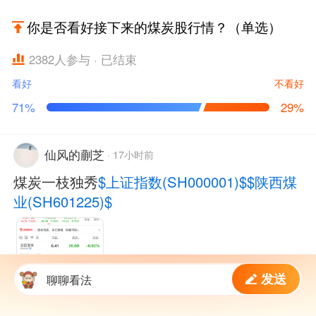
你是否看好接下来的煤炭股行情？（单选）
2382
人参与
· 已结束
看好
不看好
71%
29%
仙风的蒯芝
·
17小时前
煤炭一枝独秀
$上证指数(SH000001)$
$陕西煤
业(SH601225)$
发送
聊聊看法