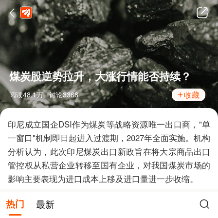
煤炭股逆势拉升，大涨行情能否持续？
收藏
阅读
48.1万
讨论
3368
印尼成立国企DSI作为煤炭等战略资源唯一出口商，"单
一窗口"机制即日起进入过渡期，2027年全面实施。机构
分析认为，此次印尼煤炭出口新政旨在将大宗商品出口
管控权从私营企业转移至国有企业，对我国煤炭市场的
影响主要表现为进口成本上移及进口量进一步收缩。
热门
最新