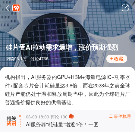
硅片受AI拉动需求爆增，涨价预期强烈
收藏
阅读
93.1万
讨论
4765
机构指出，AI服务器的GPU+HBM+海量电源IC+功率器
件+配套芯片合计耗硅量达3.8倍，而在2028年之前全球
硅片产能仍处于温和释放周期当中，因此为全球硅片厂
普遍提价提供良好的供需基础。
事件梳理
06-09 18:09
评论
190
AI服务器“耗硅量”增近4倍！一图梳
理硅片概念股