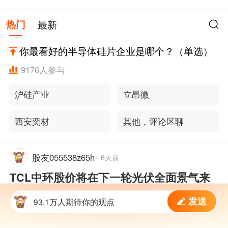
热门
最新
你最看好的半导体硅片企业是哪个？（单选）
9176
人参与
沪硅产业
立昂微
西安奕材
其他，评论区聊
股友055538z65h
·
6天前
TCL中环股价将在下一轮光伏全面景气来
临前提前反转
发送
93.1万人期待你的观点
TCL中环为光伏与半导体硅片双龙头企业。光
伏属于典型强周期行业，周期股交易预期，而