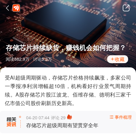
存储芯片持续缺货，赚钱机会如何把握？
收藏
阅读
882.9万
讨论
5.3万
受AI超级周期驱动，存储芯片价格持续飙涨，多家公司
一季报净利润增幅超10倍，机构看好行业景气周期持
续。A股存储芯片股江波龙、佰维存储、德明利三家千
亿市值公司股价刷新历史新高。
事件梳理
04-20 07:44
评论
29
存储芯片超级周期有望贯穿全年