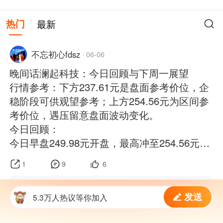
热门
最新
不忘初心fdsz
·
06-06
晚间话澜起科技：今日回顾与下周一展望
行情参考：下方237.61元是盘面参考价位，企
稳阶段可供观望参考；上方254.56元为区间参
考价位，遇压留意盘面波动变化。
今日回顾：
今日早盘249.98元开盘，最高冲至254.56元，
最低下探237.61元，最终收盘239.39元，下跌
1
9
6
7.81%，单日振幅6.53%，股价全天运行区间
集中在237.61-254.56元。全天成交量69.24万
琴心剑胆v92iyc
:
1
发送
手，成交额170...
5.3万人热议等你加入
偶然HLL
:
1
查看全部评论