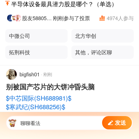
半导体设备最具潜力股是哪个？（单选）
股友588052n39i
刚刚参与了投票
4974
人参与
中微公司
北方华创
拓荆科技
其他，评论区聊
bigfish01
·
刚刚
别被国产芯片的大饼冲昏头脑
$中芯国际(SH688981)$
$寒武纪(SH688256)$
$光迅科技(SZ002281)$
发送
现如今A股这边中芯滚动市盈率已经冲到200多
聊聊看法
倍，反观手握顶尖3nm工艺的台积电，市盈率