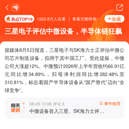
收藏
1222.8万
人在看
|
查看完整榜单
热点
TOP19
三星电子评估中微设备，半导体链狂飙
据媒体8月5日报道，三星电子与SK海力士正评估中微公
司芯片制造设备，拟用于其中国工厂。受此提振，中微
公司大涨超12%。中微预计2026年上半年营收约66.91亿
元同比增34.89%，归母净利润同比增282.48%至
310.81%，标志着国产半导体设备从“国产替代”迈向“全
球竞争”。
事件梳理
08-05 13:06
评论
6
中微设备首入三星、SK海力士评
估！部分指标优于海外配置，国产设
备打开全球化叙事！